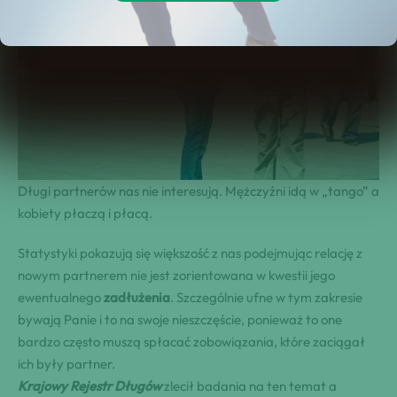
Długi partnerów nas nie interesują. Mężczyźni idą w „tango” a
kobiety płaczą i płacą.
Statystyki pokazują się większość z nas podejmując relację z
nowym partnerem nie jest zorientowana w kwestii jego
ewentualnego
zadłużenia
. Szczególnie ufne w tym zakresie
bywają Panie i to na swoje nieszczęście, ponieważ to one
bardzo często muszą spłacać zobowiązania, które zaciągał
ich były partner.
Krajowy Rejestr Długów
zlecił badania na ten temat a