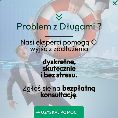
Przejdź
do
treści
Problem z Długami ?
Nasi eksperci pomogą Ci
Długi partnerów nas nie
wyjść z zadłużenia
interesują. Mężczyźni idą
dyskretne,
w „tango” a kobiety
skutecznie
płaczą i płacą.
i bez stresu.
Zgłoś się na
bezpłatną
konsultację
.
UZYSKAJ POMOC