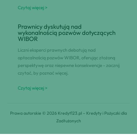
Czytaj więcej >
Prawnicy dyskutują nad
wykonalnością pozwów dotyczących
WIBOR
Liczni eksperci prawnych debatują nad
opłacalnością pozwów WIBOR, oferując złożoną
perspektywę oraz niepewne konsekwencje - zacznij
czytać, by poznać więcej.
Czytaj więcej >
Prawa autorskie © 2026 Kredyt123.pl – Kredyty i Pożyczki dla
Zadłużonych