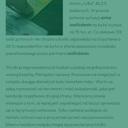
miało „tylko” 36,3 %
badanych. W prawie
połowie sytuacji
suma
zadłużenia
nie była wyższa
niż 15 tys. zł. Co ciekawe 13%
osób pytanych nie chciało udzielić odpowiedzi na to pytanie a
20 % respondentów nie była w stanie oszacować wysokości
pozostawionego przez partnera
zadłużenia
.
Wyniki przeprowadzonych badań uczulają na jedną bardzo
ważną kwestią. Pieniądze i sprawy finansowe nie mogą być w
związku dwojga dorosłych ludzi tematem tabu. Warto ze
sobą rozmawiać na ten temat i mieć świadomość, jaka jest
kondycja majątkowa drugiej strony. Stare przysłowie
mówiące o tym, że lepiej jest zapobiegać niż leczyć sprawdza
się w tej sytuacji całkowicie. Tylko rzetelne podejście do
tematu uchroni nas w przyszłości przed rozczarowaniami,
które w każdym związku mogą się przecież przytrafić.