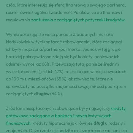
osób, które interesują się sferą finansową u swojego partnera,
rośnie również ogólna świadomość Polaków, co do finansów i
regulowania
zadłużenia z zaciągniętych pożyczek i kredytów
.
Wyniki pokazują, że nieco ponad 5 % badanych musiało
kiedykolwiek w życiu spłacać zobowiązania, które zaciągnął
ich były mąż/żona/partner/partnerka. Jednak w tej grupie
bardziej pokrzywdzone zdają się być kobiety, ponieważ ich
odsetek wynosi aż 68%. Przeważają tutaj panie ze średnim
wykształceniem (jest ich 47%), mieszkające w miejscowościach
do 100 tys. mieszkańców (55 %) jak również te, które nie
sprawdzały na początku znajomości swojej miłości pod kątem
zaciągniętych
długów
(64 %).
Źródłami niespłaconych zobowiązań były najczęściej
kredyty
gotówkowe
zaciągane w bankach i innych instytucjach
finansowych
, kredyty hipoteczne jak również
długi
u rodziny i
znajomych. Dużo rzadziej chodziło o niezapłacone rachunki za