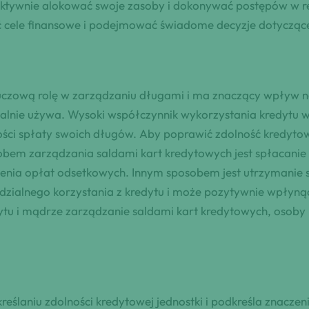
ektywnie alokować swoje zasoby i dokonywać postępów w r
cele finansowe i podejmować świadome decyzje dotyczą
czową rolę w zarządzaniu długami i ma znaczący wpływ na 
alnie używa. Wysoki współczynnik wykorzystania kredytu w
ści spłaty swoich długów. Aby poprawić zdolność kredytow
em zarządzania saldami kart kredytowych jest spłacanie s
enia opłat odsetkowych. Innym sposobem jest utrzymanie 
zialnego korzystania z kredytu i może pozytywnie wpłyną
tu i mądrze zarządzanie saldami kart kredytowych, osoby
kreślaniu zdolności kredytowej jednostki i podkreśla znac