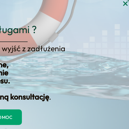
gi
Blog
Kontakt
KONSULTACJA
ługami ?
 wyjść z zadłużenia
 do poprawy punktacji
ne,
nie
esu.
ną konsultację
.
POMOC