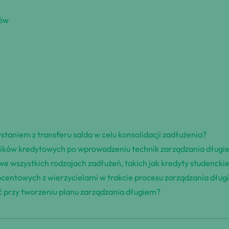
gów
ystaniem z transferu salda w celu konsolidacji zadłużenia?
ików kredytowych po wprowadzeniu technik zarządzania dług
e wszystkich rodzajach zadłużeń, takich jak kredyty studencki
ocentowych z wierzycielami w trakcie procesu zarządzania dłu
ać przy tworzeniu planu zarządzania długiem?