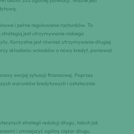
wi około 35% ogólnej punktacji. Ważne jest
edytową.
minowe i pełne regulowanie rachunków. To
strategią jest utrzymywanie niskiego
ytu. Korzystne jest również utrzymywanie długiej
e przy składaniu wniosków o nowy kredyt, ponieważ
prawy swojej sytuacji finansowej. Poprzez
szych warunków kredytowych i ostatecznie
znych strategii redukcji długu, takich jak
nsami i zmniejszyć ogólny ciężar długu.