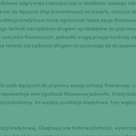
edytowe odgrywają znaczącą rolę w określaniu naszego zdr
rzwi do lepszych stóp procentowych na kredyty, niższych 
 punktacja kredytowa może ograniczać nasze opcje finansow
czego techniki zarządzania długiem są niezbędne do popraw
ch nawyków finansowych, jednostki mogą przejąć kontrolę n
dnie techniki zarządzania długiem przyczyniają się do popr
 dla osób dążących do poprawy swojej sytuacji finansowej i
reprezentuje wiarygodność finansową jednostki. Kredytodawc
 pożyczkobiorcy. Im wyższa punktacja kredytowa, tym większ
tacji kredytowej. Obejmują one historię płatności, wykorzyst