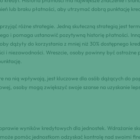
kredyt. Historia płatności ma największe znaczenie i stano
nień lub braku płatności, aby utrzymać dobrą punktację kr
zyjąć różne strategie. Jedną skuteczną strategią jest ter
o i pomaga ustanowić pozytywną historię płatności. Inną 
oby dążyły do korzystania z mniej niż 30% dostępnego kred
ości i niezawodności. Wreszcie, osoby powinny być ostrożn
unktację.
óre na nią wpływają, jest kluczowe dla osób dążących do po
owej, osoby mogą zwiększyć swoje szanse na uzyskanie lep
rawie wyników kredytowych dla jednostek. Wdrażanie skutec
, może pomóc jednostkom odzyskać kontrolę nad swoimi fina