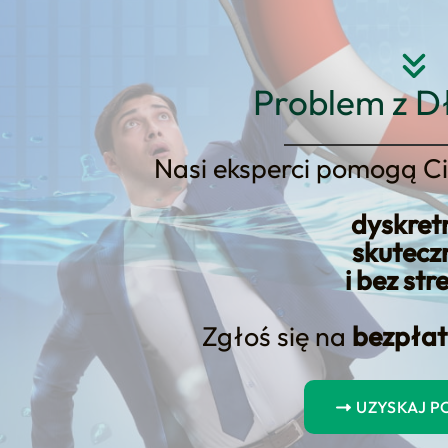
Strona główna
O nas
Usłu
Problem z D
Nasi eksperci pomogą Ci
rządzania długiem są niezbędne
dyskret
kredytowej?
skutecz
i bez str
Zgłoś się na
bezpłat
UZYSKAJ 