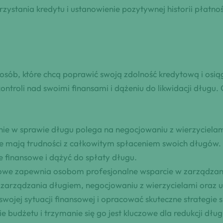
stania kredytu i ustanowienie pozytywnej historii płatnoś
osób, które chcą poprawić swoją zdolność kredytową i osią
troli nad swoimi finansami i dążeniu do likwidacji długu. O
nie w sprawie długu polega na negocjowaniu z wierzycielam
re mają trudności z całkowitym spłaceniem swoich długów. 
 finansowe i dążyć do spłaty długu.
owe zapewnia osobom profesjonalne wsparcie w zarządza
arządzania długiem, negocjowaniu z wierzycielami oraz udz
ojej sytuacji finansowej i opracować skuteczne strategie 
ie budżetu i trzymanie się go jest kluczowe dla redukcji dł