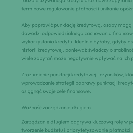
rodzaje używanego kredytu oraz nowe zapytania o 
terminowe regulowanie płatności i unikanie opóź
Aby poprawić punktację kredytową, osoby mogą pr
dowodzi odpowiedzialnego zachowania finansoweg
wykorzystania kredytu. Idealnie byłoby, gdyby os
historii kredytowej, ponieważ świadczy o stabiln
wiele zapytań może negatywnie wpływać na ich p
Zrozumienie punktacji kredytowej i czynników, kt
wprowadzanie strategii poprawy punktacji kredyt
osiągnąć swoje cele finansowe.
Ważność zarządzania długiem
Zarządzanie długiem odgrywa kluczową rolę w pop
tworzenie budżetu i priorytetyzowanie płatności