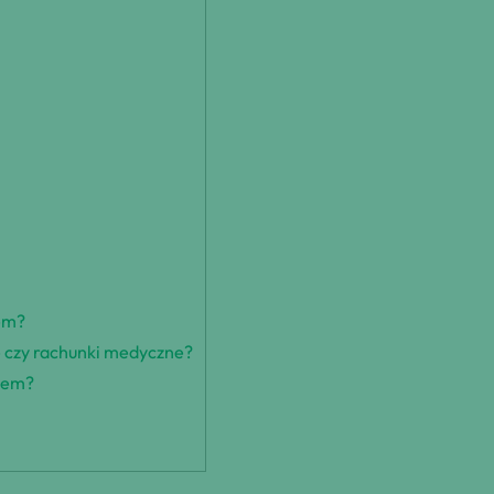
iem?
e czy rachunki medyczne?
giem?