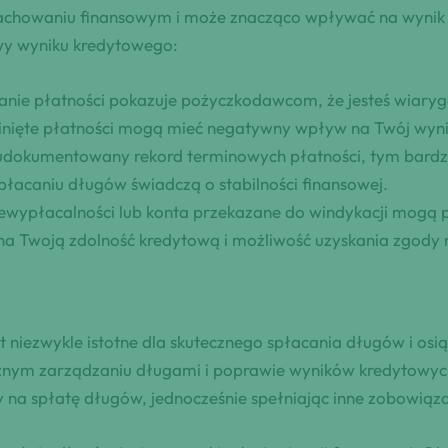
zachowaniu finansowym i może znacząco wpływać na wynik
awy wyniku kredytowego:
ie płatności pokazuje pożyczkodawcom, że jesteś wiarygod
nięte płatności mogą mieć negatywny wpływ na Twój wyni
 udokumentowany rekord terminowych płatności, tym bardz
płacaniu długów świadczą o stabilności finansowej.
niewypłacalności lub konta przekazane do windykacji mog
na Twoją zdolność kredytową i możliwość uzyskania zgody n
niezwykle istotne dla skutecznego spłacania długów i osiągn
znym zarządzaniu długami i poprawie wyników kredytowych
na spłatę długów, jednocześnie spełniając inne zobowiąza