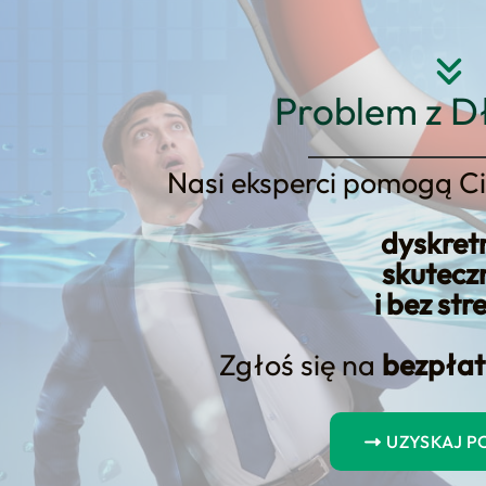
Strona główna
O nas
Usłu
Problem z D
Nasi eksperci pomogą Ci
dyskret
 mobilny na Start z Velobanku –
skutecz
i bez str
Zgłoś się na
bezpłat
UZYSKAJ 