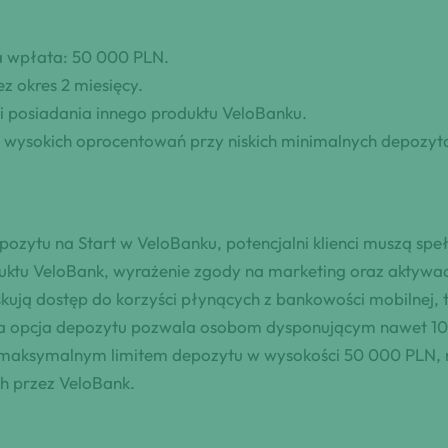
 wpłata: 50 000 PLN.
z okres 2 miesięcy.
 posiadania innego produktu VeloBanku.
h wysokich oprocentowań przy niskich minimalnych depozyt
ytu na Start w VeloBanku, potencjalni klienci muszą spełn
duktu VeloBank, wyrażenie zgody na marketing oraz aktywac
skują dostęp do korzyści płynących z bankowości mobilnej, 
na opcja depozytu pozwala osobom dysponującym nawet 100
 Z maksymalnym limitem depozytu w wysokości 50 000 PLN,
h przez VeloBank.