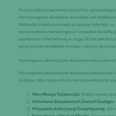
Po pomyślnym spełnieniu kryteriów uprawniającyc
Harmonogram składania wniosków jest efektywny, 
Aplikacja mobilna posiada przyjazny interfejs, co
na zezwolenia marketingowe i posiadać kwalifikuj
bankowości internetowej w ciągu 30 dni jest kluc
przez proces składania wniosku i cieszyć się kor
Wymagania aktywacyjne dla bankowości interne
Wymagania aktywacyjne dotyczące bankowości int
dostępu. Aby zapewnić płynne doświadczenie użytk
Weryfikacja Tożsamości
: Klienci muszą d
Ustawienie Bezpiecznych Danych Dostępu
:
Włączenie Autoryzacji Dwuetapowej
: Wzm
Korzystanie z Obsługi Klienta
: Zapoznanie 