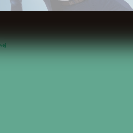
Spis Treści
wej