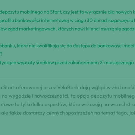
depozytu mobilnego na Start, czy jest to wyłącznie dla nowych 
 profilu bankowości internetowej w ciągu 30 dni od rozpoczęcia
ajów zgód marketingowych, których nowi klienci muszą się zgod
obanku, które nie kwalifikują się do dostępu do bankowości mobiln
u?
 dotyczące wypłaty środków przed zakończeniem 2-miesięcznego o
a Start oferowanej przez VeloBank dają wgląd w złożono
 na wygodzie i nowoczesności, ta opcja depozytu mobilnego
centowe to tylko kilka aspektów, które wskazują na wszechst
 ale także dostarczy cennych spostrzeżeń na temat tego, ja