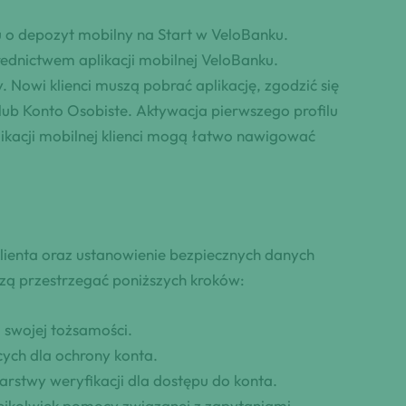
u o depozyt mobilny na Start w VeloBanku.
ednictwem aplikacji mobilnej VeloBanku.
. Nowi klienci muszą pobrać aplikację, zgodzić się
lub Konto Osobiste. Aktywacja pierwszego profilu
plikacji mobilnej klienci mogą łatwo nawigować
ienta oraz ustanowienie bezpiecznych danych
szą przestrzegać poniższych kroków:
 swojej tożsamości.
cych dla ochrony konta.
stwy weryfikacji dla dostępu do konta.
iejkolwiek pomocy związanej z zapytaniami