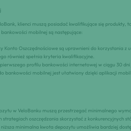
j
oBank, klienci muszą posiadać kwalifikujące się produkty, 
z bankowości mobilnej są następujące:
ący Konto Oszczędnościowe są uprawnieni do korzystania z 
go również spełnia kryteria kwalifikacyjne.
 pierwszego profilu bankowości internetowej w ciągu 30 dni 
do bankowości mobilnej jest ułatwiony dzięki aplikacji mob
Depozytu w VeloBanku muszą przestrzegać minimalnego wym
 strategiach oszczędzania skorzystać z konkurencyjnych 
niższa minimalna kwota depozytu umożliwia bardziej dostę