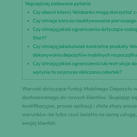
Najczęściej zadawane pytania
Czy obecni klienci Velobanku mogą skorzystać z 
Czy istnieje kara za nieaktywowanie pierwszego
Czy istnieją jakieś ograniczenia dotyczące rodz
Start?
Czy istnieją jakiekolwiek konkretne produkty Vel
dokonywania depozytów mobilnych na początk
Czy istnieją jakieś ograniczenia lub restrykcje
wpłynie to na proces obliczania odsetek?
Warunki dotyczące funkcji Mobilnego Depozytu n
dostosowanego do nowych klientów. Skupiając się
kwalifikacyjne, proces aplikacji i stałe stopy pro
warunków nie tylko rzuci światło na samą usługę,
swojej klienteli.