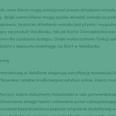
h, nowi klienci mogą zainicjować proces składania wniosk
dzięki czemu klienci mogą szybko składać wnioski za pośr
 sprawia, że proces składania wniosku jest płynny i wygodny
ący się produkt VeloBanku, tak jak Konto Oszczędnościowe 
zowa dla uzyskania dostępu. Dzięki wykorzystaniu funkcji a
zyściami z depozytu mobilnego na Start w VeloBanku.
towej
ernetowej w VeloBank obejmują weryfikację tożsamości kl
ownika i solidne środki bezpieczeństwa online, klienci mu
ostarczyć ważne dokumenty tożsamości w celu potwierdzenia
 Utworzenie silnego hasła i ustawienie pytań zabezpieczają
ocnienie bezpieczeństwa poprzez włączenie dodatkowej war
się z dostępnymi opcjami wsparcia klienta w przypadku jak