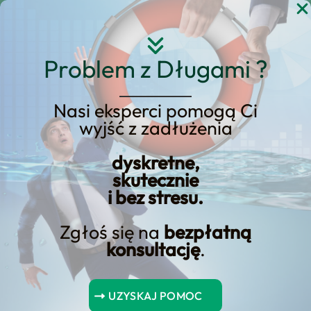
Przejdź
do
treści
Problem z Długami ?
Nasi eksperci pomogą Ci
Czy Wspólnik Spółki
wyjść z zadłużenia
Z.o.o może Ogłosić
dyskretne,
Upadłość
skutecznie
Konsumencką?
i bez stresu.
Zgłoś się na
bezpłatną
konsultację
.
Czy wspólnik spółki z o.o. może ogłosić upadłość
konsumencką? Odpowiedź na to pytanie brzmi: tak, ale w
UZYSKAJ POMOC
określonych okolicznościach.