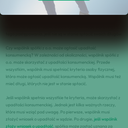
Upadłość konsumencka
jest postępowaniem prawnym, które
pozwala osobom fizycznym ogłosić upadłość w celu
uwolnienia się od długów. Osoby fizyczne mogą skorzystać z
tego postępowania, jeśli nie są w stanie spłacić swoich długów.
Czy wspólnik spółki z o.o. może ogłosić upadłość
konsumencką? W zależności od okoliczności, wspólnik spółki z
o.o. może skorzystać z upadłości konsumenckiej. Przede
wszystkim, wspólnik musi spełniać kryteria osoby fizycznej,
która może ogłosić upadłość konsumencką. Wspólnik musi też
mieć długi, których nie jest w stanie spłacić.
Jeśli wspólnik spełnia wszystkie te kryteria, może skorzystać z
upadłości konsumenckiej. Jednak jest kilka ważnych rzeczy,
które musi wziąć pod uwagę. Po pierwsze, wspólnik musi
złożyć wniosek o upadłość w sądzie. Po drugie,
jeśli wspólnik
złoży wniosek o upadłość
, spółka może zostać uznana za