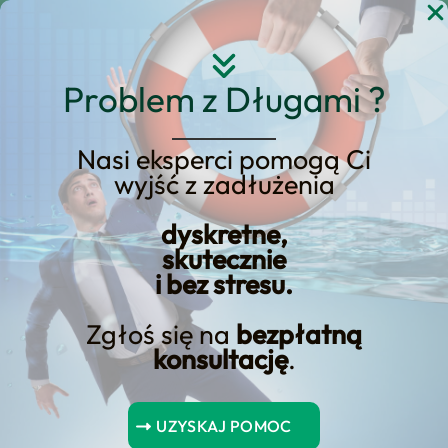
Przejdź
do
treści
Problem z Długami ?
Nasi eksperci pomogą Ci
wyjść z zadłużenia
jak uniknąć
niepotrzebnych
dyskretne,
skutecznie
kosztów?
i bez stresu.
Zgłoś się na
bezpłatną
konsultację
.
owiednie uregulowanie zobowiązań podatkowych, dlatego też
warto skonsultować się z ekspertem przed podpisaniem
UZYSKAJ POMOC
umowy pożyczki. Pamiętaj, że prawidłowe rozliczenie