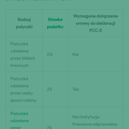
Wymagane dołączenie
Rodzaj
Stawka
umowy do deklaracji
pożyczki
podatku
PCC-3
Pożyczka
udzielana
0%
Nie
przez bliskich
krewnych
Pożyczka
udzielana
2%
Tak
przez osoby
spoza rodziny
Pożyczka
Nie (instytucja
udzielana
finansowa odprowadza
przez
2%