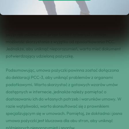
podatkowe jest kluczowe dla uniknięcia ewentualnych
konsekwencji prawnych.Jeśli nie posiadasz umowy pożyczki,
warto skontaktować się z osobą, od której pożyczyłeś
pieniądze i poprosić o jej sporządzenie. W przypadku
pożyczek udzielanych przez bliskich krewnych, istnieje
możliwość skorzystania z wyjątku od opodatkowania PCC.
Jednakże, aby uniknąć nieporozumień, warto mieć dokument
potwierdzający udzieloną pożyczkę.
Podsumowując, umowa pożyczki powinna zostać dołączona
do deklaracji PCC-3, aby uniknąć problemów z organami
podatkowymi. Warto skorzystać z gotowych wzorów umów
dostępnych w internecie, jednakże należy pamiętać o
dostosowaniu ich do własnych potrzeb i warunków umowy. W
razie wątpliwości, warto skonsultować się z prawnikiem
specjalizującym się w umowach. Pamiętaj, że dokładna i jasna
umowa pożyczki jest kluczowa dla obu stron, aby uniknąć
późniejszych nieporozumień i sporów.