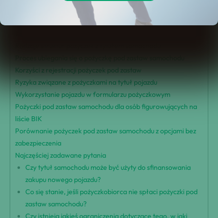
Rozumienie pożyczek pod zastaw samochodu
Kwota pożyczki i warunki spłaty
Kryteria do zatwierdzenia pożyczki pod zastaw samochodu
Rodzaje struktur pożyczek z tytułem samochodu
Proces ubiegania się o pożyczkę pod zastaw samochodu
Korzyści z rejestracji pożyczek pod zastaw
Ryzyka związane z pożyczkami na tytuł pojazdu
Wykorzystanie pojazdu w formularzu pożyczkowym
Pożyczki pod zastaw samochodu dla osób figurowujących na
liście BIK
Porównanie pożyczek pod zastaw samochodu z opcjami bez
zabezpieczenia
Najczęściej zadawane pytania
Czy tytuł samochodu może być użyty do sfinansowania
zakupu nowego pojazdu?
Co się stanie, jeśli pożyczkobiorca nie spłaci pożyczki pod
zastaw samochodu?
Czy istnieją jakieś ograniczenia dotyczące tego, w jaki