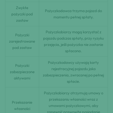
Zwykłe
Pożyczkodawca trzyma pojazd do
pożyczki pod
momentu pełnej spłaty.
zastaw
Pożyczkobiorcy mogą korzystać z
Pożyczki
pojazdu podczas spłaty, przy ryzyku
zarejestrowane
przejęcia, jeśli pożyczka nie zostanie
pod zastaw
spłacona.
Pożyczkodawcy używają karty
Pożyczki
rejestracyjnej pojazdu jako
zabezpieczone
zabezpieczenia, zwracanej po pełnej
aktywami
spłacie.
Pożyczkobiorcy otrzymują umowy o
przekazaniu własności wraz z
Przekazanie
umowami pożyczkowymi, aby
własności
zapewnić prawowite posiadanie