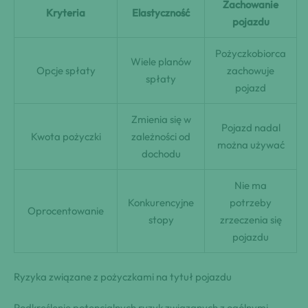
Zachowanie
Kryteria
Elastyczność
pojazdu
Pożyczkobiorca
Wiele planów
Opcje spłaty
zachowuje
spłaty
pojazd
Zmienia się w
Pojazd nadal
Kwota pożyczki
zależności od
można używać
dochodu
Nie ma
Konkurencyjne
potrzeby
Oprocentowanie
stopy
zrzeczenia się
pojazdu
Ryzyka związane z pożyczkami na tytuł pojazdu
Podkreślenie potencjalnych ryzyk związanych z ogólnymi