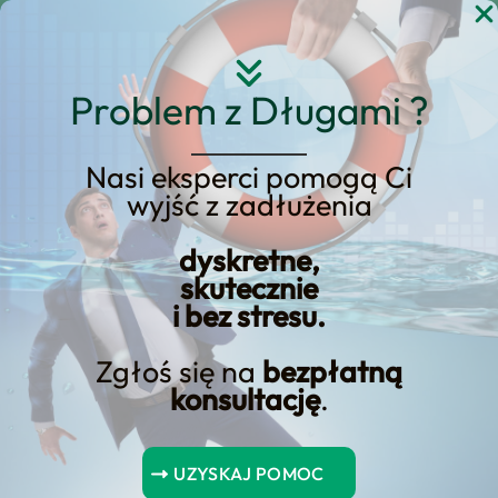
Przejdź
do
treści
Problem z Długami ?
Nasi eksperci pomogą Ci
wyjść z zadłużenia
Co to jest pożyczka pod
zastaw samochodu? Czy
dyskretne,
skutecznie
warto ją rozważyć?
i bez stresu.
Zgłoś się na
bezpłatną
konsultację
.
Spis Treści
UZYSKAJ POMOC
Podsumowanie kluczowych punktów