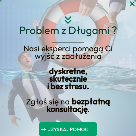
Przejdź
do
treści
Problem z Długami ?
Nasi eksperci pomogą Ci
Banki rewolucjonizują
wyjść z zadłużenia
zaangażowanie klientów
dyskretne,
poprzez media
skutecznie
społecznościowe
i bez stresu.
Zgłoś się na
bezpłatną
konsultację
.
Spis Treści
UZYSKAJ POMOC
Główne wnioski