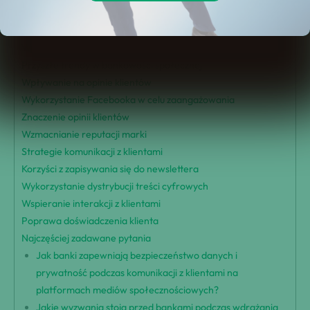
Strategie mediów społecznościowych banków
Skuteczne Taktyki Zaangażowania
Wpływ mediów społecznościowych na bankowość
Przyszłe trendy w bankowości społecznej
Wpływanie na opinie klientów
Wykorzystanie Facebooka w celu zaangażowania
Znaczenie opinii klientów
Wzmacnianie reputacji marki
Strategie komunikacji z klientami
Korzyści z zapisywania się do newslettera
Wykorzystanie dystrybucji treści cyfrowych
Wspieranie interakcji z klientami
Poprawa doświadczenia klienta
Najczęściej zadawane pytania
Jak banki zapewniają bezpieczeństwo danych i
prywatność podczas komunikacji z klientami na
platformach mediów społecznościowych?
Jakie wyzwania stoją przed bankami podczas wdrażania