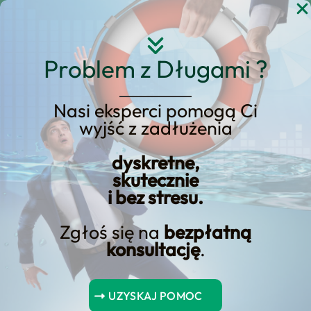
Przejdź
do
treści
Problem z Długami ?
Nasi eksperci pomogą Ci
wyjść z zadłużenia
Bank rozwiązuje umowę
pożyczki: Co się stanie
dyskretne,
skutecznie
dalej
i bez stresu.
Zgłoś się na
bezpłatną
konsultację
.
Spis Treści
UZYSKAJ POMOC
Powody rozwiązania umowy pożyczki