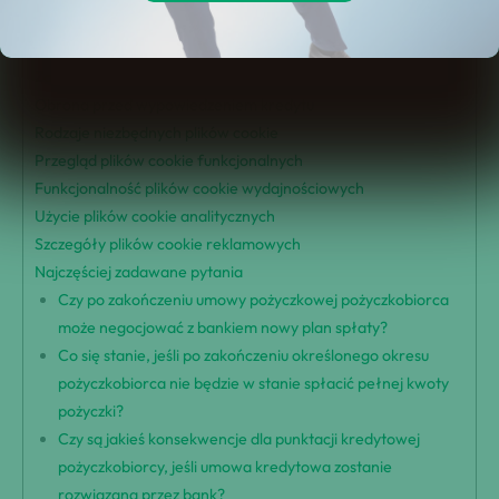
Konsekwencje zakończenia pożyczki
Działania banku po zakończeniu umowy
Zaskarżenie decyzji o zwolnieniu w Banku
Obrona przed wypowiedzeniem kredytu
Rodzaje niezbędnych plików cookie
Przegląd plików cookie funkcjonalnych
Funkcjonalność plików cookie wydajnościowych
Użycie plików cookie analitycznych
Szczegóły plików cookie reklamowych
Najczęściej zadawane pytania
Czy po zakończeniu umowy pożyczkowej pożyczkobiorca
może negocjować z bankiem nowy plan spłaty?
Co się stanie, jeśli po zakończeniu określonego okresu
pożyczkobiorca nie będzie w stanie spłacić pełnej kwoty
pożyczki?
Czy są jakieś konsekwencje dla punktacji kredytowej
pożyczkobiorcy, jeśli umowa kredytowa zostanie
rozwiązana przez bank?