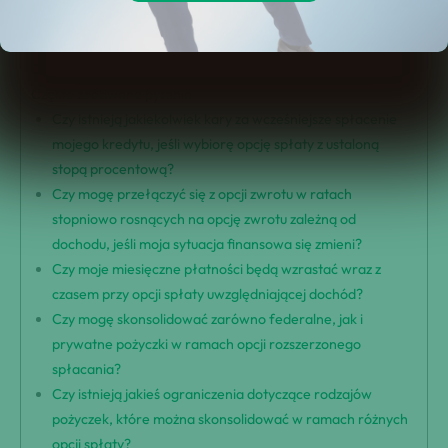
Opcja spłaty po ukończeniu studiów
Opcja spłaty zależnej od dochodu
Opcja rozszerzonej spłaty
Często zadawane pytania
Czy istnieją jakiekolwiek kary za wcześniejsze spłacenie
mojego kredytu, jeśli wybiorę opcję spłaty z ustaloną
stopą procentową?
Czy mogę przełączyć się z opcji zwrotu w ratach
stopniowo rosnących na opcję zwrotu zależną od
dochodu, jeśli moja sytuacja finansowa się zmieni?
Czy moje miesięczne płatności będą wzrastać wraz z
czasem przy opcji spłaty uwzględniającej dochód?
Czy mogę skonsolidować zarówno federalne, jak i
prywatne pożyczki w ramach opcji rozszerzonego
spłacania?
Czy istnieją jakieś ograniczenia dotyczące rodzajów
pożyczek, które można skonsolidować w ramach różnych
opcji spłaty?