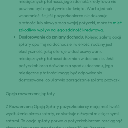
miesięcznych płatności, jego zdolność kredytowa nie
powinna być negatywnie dotknięta. Warto jednak
wspomnieć, że jeśli pożyczkobiorca nie dokonuje
płatności lub niewypłaca swojej pożyczki, może to
mieć
szkodliwy wpływ na jego zdolność kredytową
.
Dostosowanie do zmiany dochodu
: Kolejną zaletą opcji
spłaty opartej na dochodzie i wielkości rodziny jest
elastyczność, jaką oferuje w dostosowywaniu
miesięcznych płatności do zmian w dochodzie. Jeśli
pożyczkobiorca doświadcza spadku dochodu, jego
miesięczne płatności mogą być odpowiednio
dostosowane, co ułatwia zarządzanie spłatą pożyczki.
Opcja rozszerzonej spłaty
Z Rozszerzoną Opcją Spłaty pożyczkobiorcy mają możliwość
wydłużenia okresu spłaty, co skutkuje niższymi miesięcznymi
ratami. Ta opcja spłaty pozwala pożyczkobiorcom rozciągnąć
okres spłaty poza standardowy okres 10 lat. Poprzez