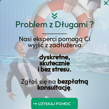
Przejdź
do
treści
Problem z Długami ?
Nasi eksperci pomogą Ci
wyjść z zadłużenia
4 konkurencyjne opcje
spłaty pożyczki
dyskretne,
skutecznie
konsolidacyjnej
i bez stresu.
Zgłoś się na
bezpłatną
konsultację
.
Spis Treści
UZYSKAJ POMOC
Opcja spłaty z ustalonym oprocentowaniem stałym