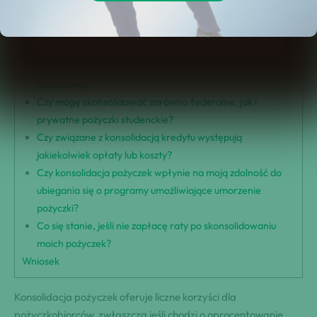
Zredukowane miesięczne płatności
Szybszy czas spłaty
Najczęściej zadawane pytania
Jak konsolidacja pożyczek wpływa na moją zdolność
kredytową?
Czy mogę skonsolidować zarówno federalne, jak i
prywatne pożyczki studenckie?
Czy związane z konsolidacją kredytu występują
jakiekolwiek opłaty lub koszty?
Czy konsolidacja pożyczek wpłynie na moją zdolność do
ubiegania się o programy umożliwiające umorzenie
pożyczki?
Co się stanie, jeśli nie zapłacę raty po skonsolidowaniu
moich pożyczek?
Wniosek
Konsolidacja pożyczek oferuje liczne korzyści dla
pożyczkobiorców, zwłaszcza jeśli chodzi o oprocentowanie.