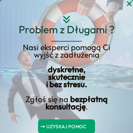
Przejdź
do
treści
Problem z Długami ?
3 kluczowe korzyści
Nasi eksperci pomogą Ci
wyjść z zadłużenia
związane z konsolidacją
kredytów
dyskretne,
skutecznie
oprocentowania
i bez stresu.
bazowego
Zgłoś się na
bezpłatną
konsultację
.
Spis Treści
UZYSKAJ POMOC
Obniżone stopy procentowe