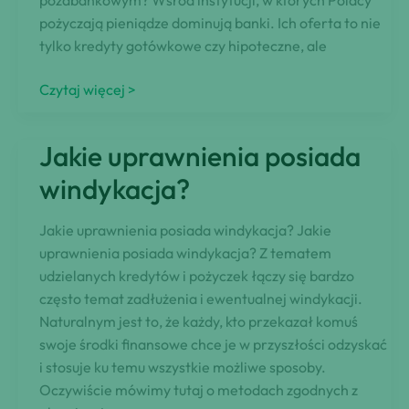
pozabankowym? Wśród instytucji, w których Polacy
pożyczają pieniądze dominują banki. Ich oferta to nie
tylko kredyty gotówkowe czy hipoteczne, ale
Jakie
Czytaj więcej >
produkty
pożyczkowe
Jakie uprawnienia posiada
oferowane
są
windykacja?
na
rynku
Jakie uprawnienia posiada windykacja? Jakie
pozabankowym?
uprawnienia posiada windykacja? Z tematem
udzielanych kredytów i pożyczek łączy się bardzo
często temat zadłużenia i ewentualnej windykacji.
Naturalnym jest to, że każdy, kto przekazał komuś
swoje środki finansowe chce je w przyszłości odzyskać
i stosuje ku temu wszystkie możliwe sposoby.
Oczywiście mówimy tutaj o metodach zgodnych z